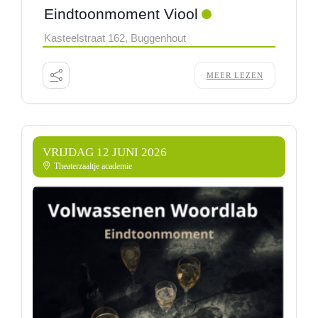
Eindtoonmoment Viool
Kasteelstraat 162, Buggenhout
MEER LEZEN
VRIJDAG 12 JUNI 2026
Theaterzaaltje academie