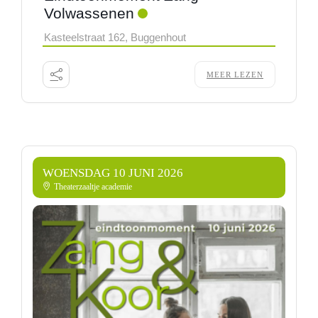
Volwassenen
Kasteelstraat 162, Buggenhout
MEER LEZEN
WOENSDAG 10 JUNI 2026
Theaterzaaltje academie