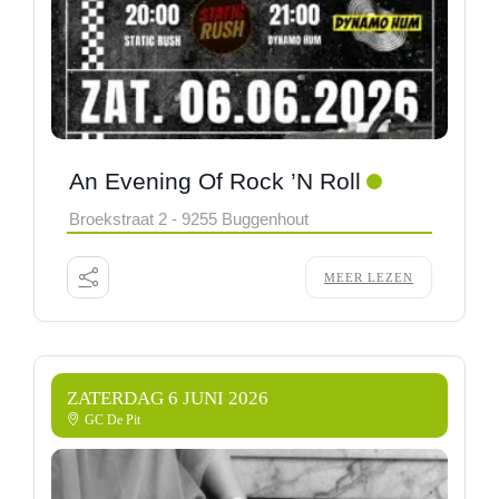
An Evening Of Rock ’n Roll
Broekstraat 2 - 9255 Buggenhout
MEER LEZEN
ZATERDAG 6 JUNI 2026
GC De Pit