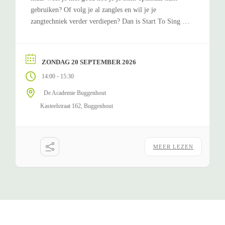
gebruiken? Of volg je al zangles en wil je je
zangtechniek verder verdiepen? Dan is Start To Sing de
perfecte workshop voor jou.In deze workshop ontdek je
op een ontspannen en praktische manier de
basisprincipes van een gezonde zangstem....
ZONDAG 20 SEPTEMBER 2026
-
14:00
15:30
De Academie Buggenhout
Kasteelstraat 162, Buggenhout
MEER LEZEN