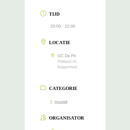
TIJD
20:00 - 22:00
LOCATIE
GC De Pit
Platteput 16,
Buggenhout
CATEGORIE
muziek
ORGANISATOR