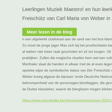
Leerlingen Muziek Maestro! en hun leerk
Freischütz van Carl Maria von Weber in
Meer lezen in de blog
n een afgeleefd clublokaal aan de rand van het bos klamp
Zo moet de jonge jager Max zich bij het proefschieten be
al weken niet meer raak geschoten en zit vol zorgen. Uit a
praktijken. Zullen die magische rituelen hem wel een vo
Marthaler slaat de handen in elkaar met de al even leg
speelse wijze de symbolische status van
Der Freischütz
Weber kreeg algauw de bijnaam
‘erste Deutsche Nation
bekrompenheid van de personages blootleggen, die gevan
de Duitse klassieker, waarin de bierglazen mogen klinke
https://www.operaballet.be/nl/programma/seizoen-2024-2