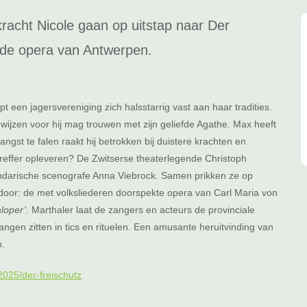
racht Nicole gaan op uitstap naar Der
 de opera van Antwerpen.
t een jagersvereniging zich halsstarrig vast aan haar tradities.
wijzen voor hij mag trouwen met zijn geliefde Agathe. Max heeft
ngst te falen raakt hij betrokken bij duistere krachten en
ltreffer opleveren? De Zwitserse theaterlegende Christoph
endarische scenografe Anna Viebrock. Samen prikken ze op
door: de met volksliederen doorspekte opera van Carl Maria von
aloper’.
Marthaler laat de zangers en acteurs de provinciale
gen zitten in tics en rituelen. Een amusante heruitvinding van
n.
025/der-freischutz