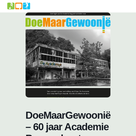
Skip
to
content
DoeMaarGewoonië
– 60 jaar Academie