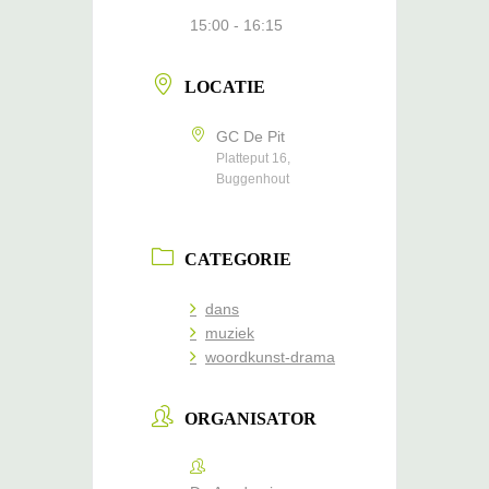
15:00 - 16:15
LOCATIE
GC De Pit
Platteput 16,
Buggenhout
CATEGORIE
dans
muziek
woordkunst-drama
ORGANISATOR