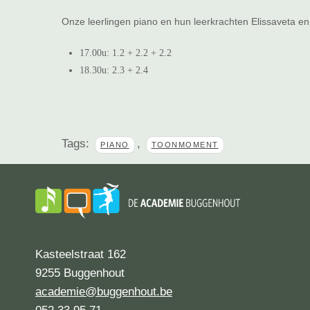
Onze leerlingen piano en hun leerkrachten Elissaveta en
17.00u: 1.2 + 2.2 + 2.2
18.30u: 2.3 + 2.4
Tags:
,
PIANO
TOONMOMENT
Kasteelstraat 162
9255 Buggenhout
academie@buggenhout.be