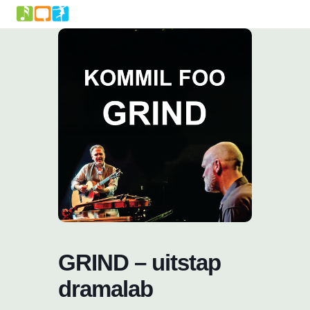
Skip
to
content
GRIND – uitstap
dramalab