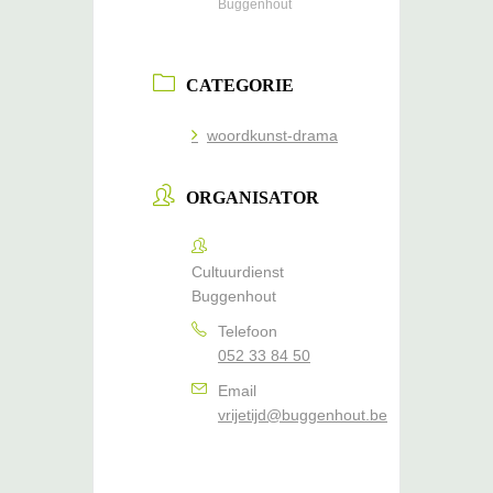
Buggenhout
CATEGORIE
woordkunst-drama
ORGANISATOR
Cultuurdienst
Buggenhout
Telefoon
052 33 84 50
Email
vrijetijd@buggenhout.be