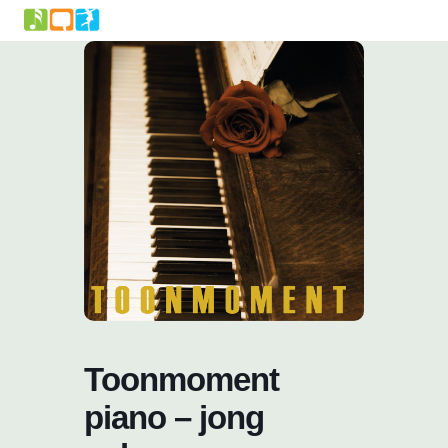
Skip
to
content
Toonmoment
piano – jong