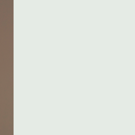
2 uur per week op maat van jouw specialisatie
Heb je niet genoeg aan de reguliere opleiding of ben je
afgestudeerd en wil je graag verder specialiseren?
Gedurende twee jaar, twee uur per week, kun je je
verdiepen in een specifieke discipline. Deze
mogelijkheid is er voor leerlingen in de vierde graad die
intensiever met de materie aan de slag willen, of voor
degenen die zijn afgestudeerd in een bepaalde richting
van de academie.
directie