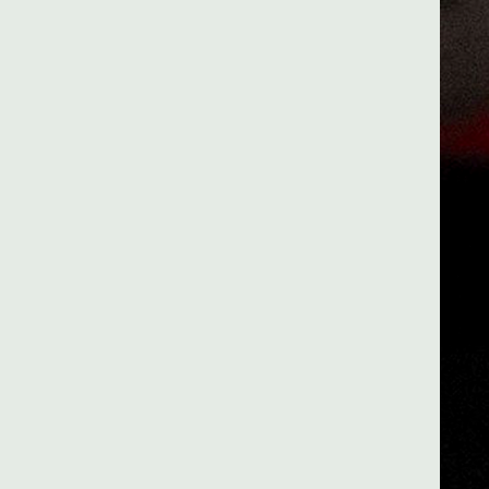
2 uur per week
Een ontroerende aria van Mozart, een pittig
fagotconcerto van Vivaldi, een overweldigende
symfonie van Mahler, de verstilde middeleeuwse
gezangen, … Ze kruiden ons leven en ontvoeren ons
uit de drukke dagelijkse beslommeringen.