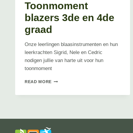
Toonmoment
blazers 3de en 4de
graad
Onze leerlingen blaasinstrumenten en hun
leerkrachten Sigrid, Nele en Cedric
nodigen jullie van harte uit voor hun
toonmoment
TOONMOMENT
READ MORE
BLAZERS
3DE
EN
4DE
GRAAD