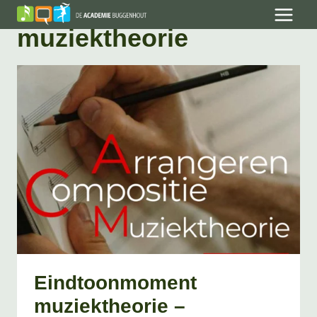
Skip
to
muziektheorie
content
Eindtoonmoment
muziektheorie –