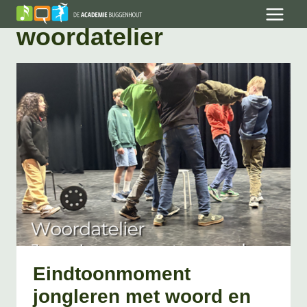
Skip
to
woordatelier
content
Eindtoonmoment
jongleren met woord en