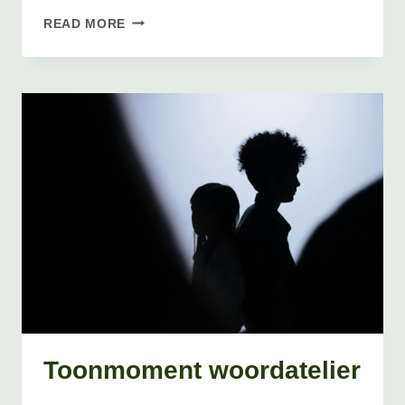
TOONMOMENT
READ MORE
JONGLEREN
MET
WOORD
&
WOORDATELIER
Toonmoment woordatelier