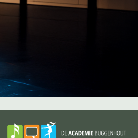
1 uur per week woordatelier
Woordatelier
Wat zeggen leerlingen er zelf
over?