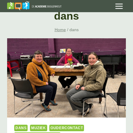
Skip
to
dans
content
Home
/
dans
DANS
MUZIEK
OUDERCONTACT