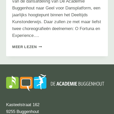
van de dansafdeling van De Academie
Buggenhout naar Geel voor Dansplatform, een
jaarlijks hoogtepunt binnen het Deeltijds
Kunstonderwijs. Daar zullen ze met maar liefst
twee choreografieën deelnemen: O Fortuna en
Experience….
DANSPLATFORM
MEER LEZEN
2025:
DE
VIERDE
GRAAD
VAN
ONZE
DANSAFDELING
SCHITTERT
IN
GEEL
Kasteelstraat 162
9255 Buggenhout