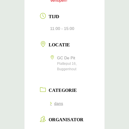
Verlopen!
TIJD
11:00 - 15:00
LOCATIE
GC De Pit
Platteput 16,
Buggenhout
CATEGORIE
dans
ORGANISATOR