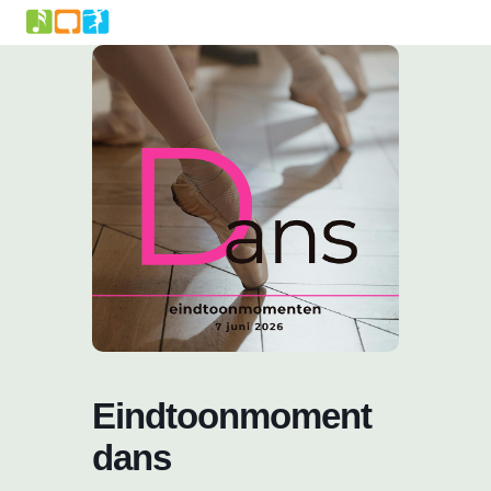
Skip
to
content
Eindtoonmoment
dans