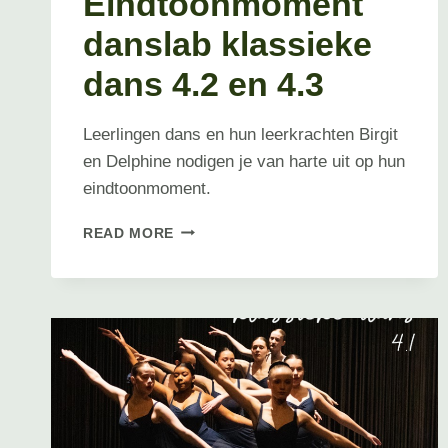
Eindtoonmoment
danslab klassieke
dans 4.2 en 4.3
Leerlingen dans en hun leerkrachten Birgit
en Delphine nodigen je van harte uit op hun
eindtoonmoment.
EINDTOONMOMENT
READ MORE
DANSLAB
KLASSIEKE
DANS
4.2
EN
4.3