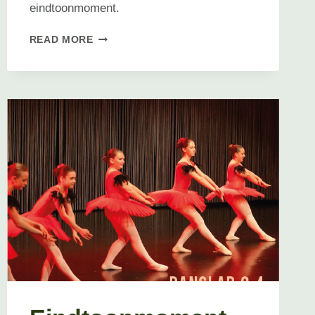
eindtoonmoment.
EINDTOONMOMENT
READ MORE
DANSLAB
KLASSIEKE
DANS
SPECIALISATIE