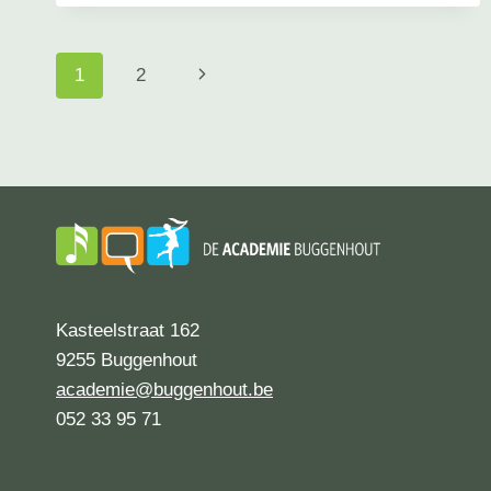
DANS
4.1
Page
Next
1
2
navigation
Page
Kasteelstraat 162
9255 Buggenhout
academie@buggenhout.be
052 33 95 71