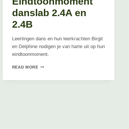
Eindtoonmoment
danslab 2.4A en
2.4B
Leerlingen dans en hun leerkrachten Birgit
en Delphine nodigen je van harte uit op hun
eindtoonmoment.
EINDTOONMOMENT
READ MORE
DANSLAB
2.4A
EN
2.4B