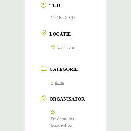
TIJD
19:15 - 20:15
LOCATIE
balletklas
CATEGORIE
dans
ORGANISATOR
De Academie
Buggenhout