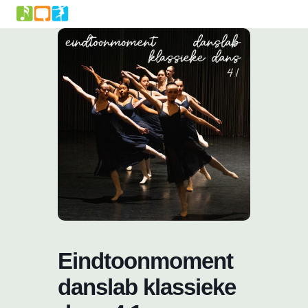
Skip
to
content
Eindtoonmoment
danslab klassieke