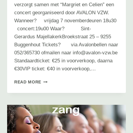
verzorgt samen met “Margriet en Celien” een
concert georganiseerd door AVALON VZW.
Wanneer? vrijdag 7 novemberdeuren 18u30
concert:19u00 Waar? Sint-
Gerardus MajellakerkBroekstraat 25 – 9255
Buggenhout Tickets? via Avalonbellen naar
052/365730 ofmailen naar info@avalon-vzw.be
Standaardticket: €25 in voorverkoop, daarna
€30VIP ticket: €40 in voorverkoop,…
AVALON
READ MORE
IN
CONCERT