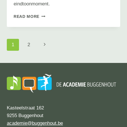
eindtoonmoment.
EINDTOONMOMENT
READ MORE
ZANG
JONGEREN
Page
Next
1
2
navigation
Page
Kasteelstraat 162
9255 Buggenhout
academie@buggenhout.be